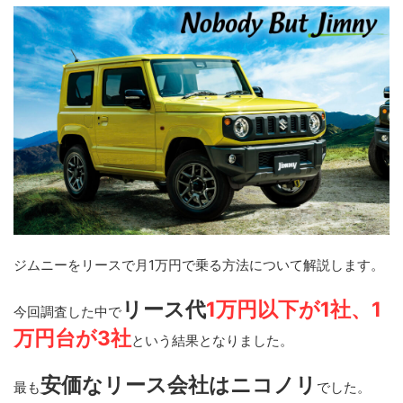
ジムニーをリースで月1万円で乗る方法について解説します。
リース代
1万円以下が1社、1
今回調査した中で
万円台が3社
という結果となりました。
安価なリース会社はニコノリ
最も
でした。