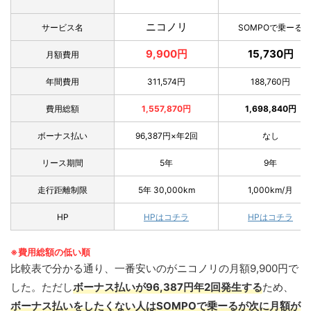
ニコノリ
サービス名
SOMPOで乗ーる
9,900円
15,730円
月額費用
年間費用
311,574円
188,760円
費用総額
1,557,870円
1,698,840円
ボーナス払い
96,387円×年2回
なし
リース期間
5年
9年
走行距離制限
5年 30,000km
1,000km/月
HP
HPはコチラ
HPはコチラ
※費用総額の低い順
比較表で分かる通り、一番安いのがニコノリの月額9,900円で
した。ただし
ボーナス払いが96,387円年2回発生する
ため、
ボーナス払いをしたくない人はSOMPOで乗ーるが次に月額が