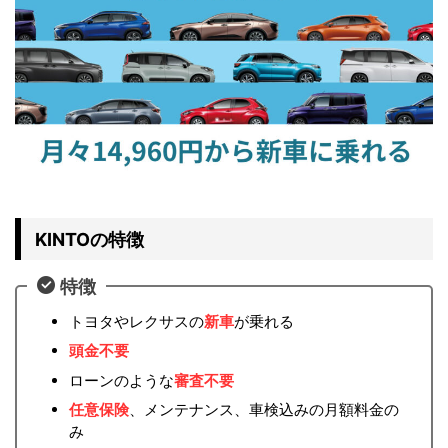
KINTOの特徴
特徴
トヨタやレクサスの
新車
が乗れる
頭金不要
ローンのような
審査不要
任意保険
、メンテナンス、車検込みの月額料金の
み