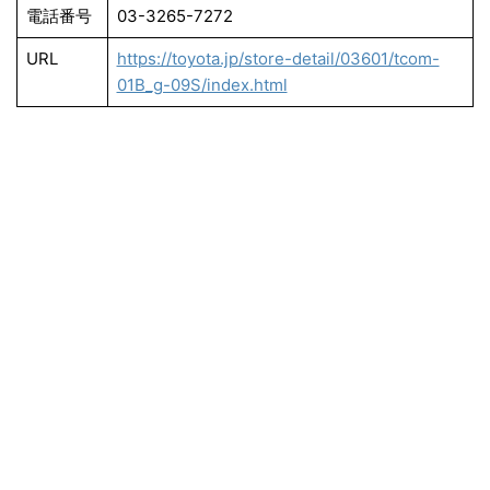
電話番号
03-3265-7272
URL
https://toyota.jp/store-detail/03601/tcom-
01B_g-09S/index.html