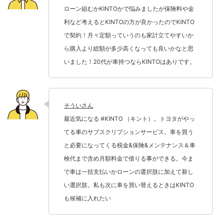
ローン組むかKINTOかで悩みましたが保険料や金
利など考えるとKINTOの方が良かったのでKINTO
で契約！月々定額っていうのも家計立てやすいか
ら購入より総額が多少高くなっても良いかなと思
いました！20代が車持つならKINTOはありです。
そういさん
最近気になる #KINTO （キント）。トヨタがやっ
てる車のサブスクリプションサービス。車を買う
と必要になってくる税金&保険&メンテナンス＆車
検代まで含め月額料金で借りる事ができる。今ま
で車は一括支払いかローンの選択肢に加えて新し
い選択肢。私も次に車を買い替えるときはKINTO
も候補に入れたい